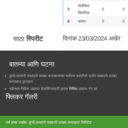
मोलॅसिस
5
0
0
डिस्टील्ड
6
उतारा
0
0
साठा
स्पिरीट
दिनांक
23/03/2024
अखेर
बातम्या आणि घटना
कुंभी-कासारी सहकारी साखर कारखानाच्या सर्वोत्तम कामगिरी करीत सहकारी साखर
कारखाना पुरस्कार
नवीनतम निविदा अहवाल मिळविण्यासाठी कृपया
निविदा
पृष्ठावर भेट द्या
फ्लिकर गॅलरी
सर्व हक्क राखीव. कुंभी-कासारी सहकारी साखर कारखाना लिमिटेड.