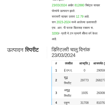
23/03/2024
अखेर
812880
क्विंट्ल साखर
पोत्यांचे ऊत्पादन झाले.
सरासरी सा़खर उतारा
12.79
आहे.
सन
2023-2024
मध्ये आलेल्या ऊसासाठी
एफ. आर. पी फरक बिलासह रक्कम रू.
3200
/- प्रती मे.टन प्रमाणे बँकेत वर्ग केला
आहे.
ऊत्पादन
स्पिरीट
डिस्टिलरी चालु दिनांक
23/03/2024
#
तपशील
आज(लि.)
आजपर्यत (
1
ई.एन.ए.
0
29059
शुद्ध
2
29773
26827
स्पिरीट
अशुद्ध
3
1935
26008
स्पिरीट
4
एकूण
31708
81076