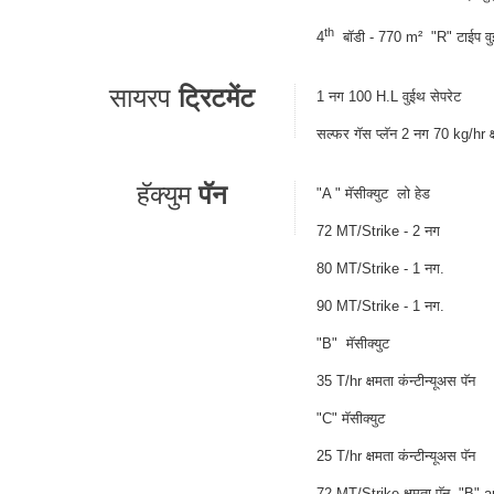
th
4
बॉडी - 770 m² "R" टाईप वुईथ
सायरप
ट्रिटमेंट
1 नग 100 H.L वुईथ सेपरेट
सल्फर गॅस प्लॅन 2 नग 70 kg/hr क्
हॅक्युम
पॅन
"A " मॅसीक्युट लो हेड
72 MT/Strike - 2 नग
80 MT/Strike - 1 नग.
90 MT/Strike - 1 नग.
"B" मॅसीक्युट
35 T/hr क्षमता कंन्टीन्यूअस पॅन
"C" मॅसीक्युट
25 T/hr क्षमता कंन्टीन्यूअस पॅन
72 MT/Strike क्षमता पॅन "B" and