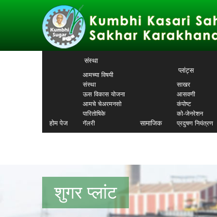
संस्था
प्लांट्स
आमच्या विषयी
संस्था
साखर
ऊस विकास योजना
आसवणी
आमचे चेअरमनसो
कंपोष्ट
पारितोषिके
को-जेनरेशन
होम पेज
सामाजिक
गॅलरी
प्रदुषण नियंत्रण
शुगर प्लांट