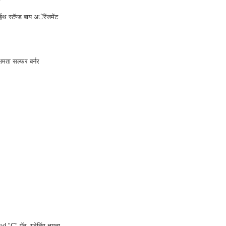
 स्टॅण्ड बाय अॅरेंजमेंट
षमता सल्फर बर्नर
 "C" पॅन ग्रेनिंग क्षमता.