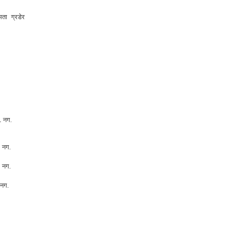
मता ग्रडेर
1 नग.
 नग.
 नग.
 नग.