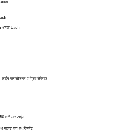
्षमता
Each
r क्षमता Each
 लाईम क्लासीफयर व ग्रिट सेपेरटर
950 m² आर टाईप
स्टॅण्ड बाय अॅरेंजमेंट