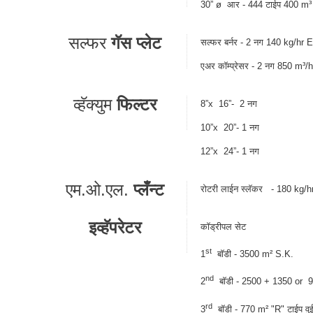
30” ø आर - 444 टाईप 400 m³ क
सल्फर
गॅस प्लेट
सल्फर बर्नर - 2 नग 140 kg/hr 
एअर कॉम्प्रेसर - 2 नग 850 m³/h
व्हॅक्युम
फिल्टर
8”x 16”- 2 नग
10”x 20”- 1 नग
12”x 24”- 1 नग
एम.ओ.एल.
प्लँन्ट
रोटरी लाईन स्लॅकर - 180 kg/hr
इव्हॅपरेटर
कॉड्रीपल सेट
st
1
बॉडी - 3500 m² S.K.
nd
2
बॉडी - 2500 + 1350 or 
rd
3
बॉडी - 770 m² "R" टाईप वुईथ 